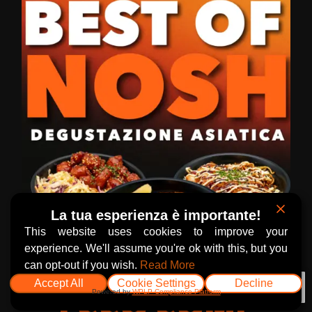
La tua esperienza è importante!
This website uses cookies to improve your
experience. We'll assume you're ok with this, but you
can opt-out if you wish.
Read More
Accept All
Cookie Settings
Decline
IT
Powered by
WPLP Compliance Platform
ECCO COME